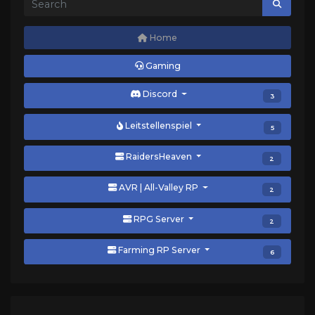
Home
Gaming
Discord
3
Leitstellenspiel
5
RaidersHeaven
2
AVR | All-Valley RP
2
RPG Server
2
Farming RP Server
6