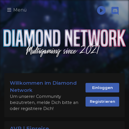
Menü
Willkommen im Diamond
Einloggen
Network
Um unserer Community
Registrieren
beizutreten, melde Dich bitte an
oder registriere Dich!
AVR | Einreise