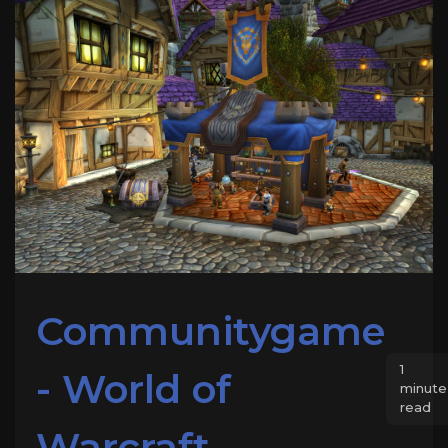
Communitygame
1
- World of
minute
read
Warcraft