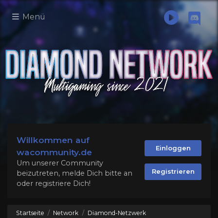
Menü
Willkommen auf
Einloggen
wacommunity.de
Um unserer Community
Registrieren
beizutreten, melde Dich bitte an
oder registriere Dich!
Startseite
Network
Diamond-Netzwerk